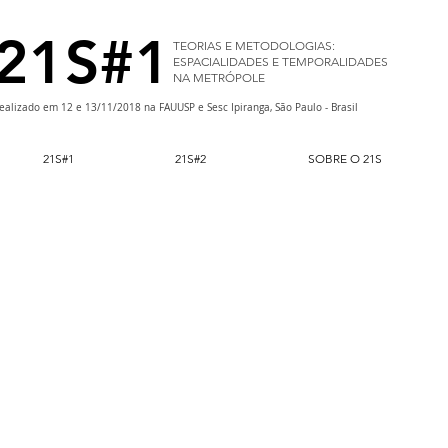
21S#1
TEORIAS E METODOLOGIAS:
ESPACIALIDADES E TEMPORALIDADES
NA METRÓPOLE
ealizado em 12 e 13/11/2018 na FAUUSP e Sesc Ipiranga, São Paulo - Brasil
21S#1
21S#2
SOBRE O 21S